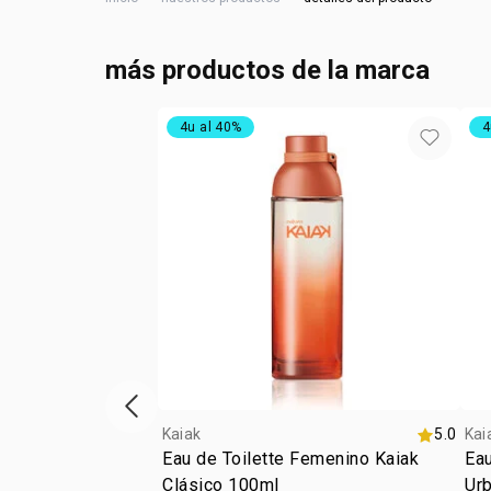
más productos de la marca
4u al 40%
4
ítem anterior
Kaiak
5.0
Kai
Eau de Toilette Femenino Kaiak
Eau
Clásico 100ml
Ur