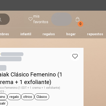
mis
entrar
favoritos
0
mbres
infantil
regalos
hogar
repuestos
tododia
una
humor
aiak Clásico Femenino (1
rema + 1 exfoliante)
ico Femenino (1 EDT + 1 crema + 1 exfoliante)
23 -
ino
regalo
cítrico
Clásico
 Kaiak
eneral.tag femenino
general.tag regalo
general.tag cítrico
general.tag Clásico
salir
l.tag día a día, para salir