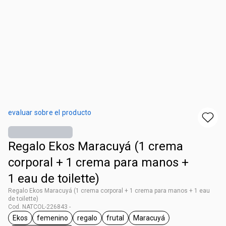
evaluar sobre el producto
Regalo Ekos Maracuyá (1 crema
corporal + 1 crema para manos +
1 eau de toilette)
Regalo Ekos Maracuyá (1 crema corporal + 1 crema para manos + 1 eau
de toilette)
Cod. NATCOL-226843 -
Ekos
femenino
regalo
frutal
Maracuyá
general.tag Ekos
general.tag femenino
general.tag regalo
general.tag frutal
general.tag Maracuyá