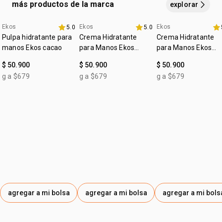
más productos de la marca
explorar
1 bolsa pequeña
Ekos
Ekos
Ekos
5.0
5.0
4u al 40%
4u al 40%
4u al 40%
Pulpa hidratante para
Crema Hidratante
Crema Hidratante
manos Ekos cacao
para Manos Ekos
para Manos Ekos
Maracujá
Castaña
$ 50.900
$ 50.900
$ 50.900
g a $679
g a $679
g a $679
agregar a mi bolsa
agregar a mi bolsa
agregar a mi bols