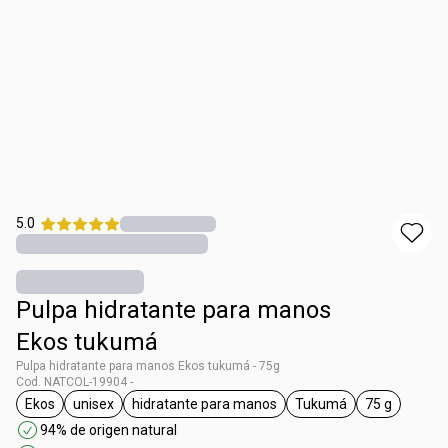
5.0
Pulpa hidratante para manos
Ekos tukumá
Pulpa hidratante para manos Ekos tukumá - 75g
Cod. NATCOL-19904 -
Ekos
unisex
hidratante para manos
Tukumá
75 g
general.tag Ekos
general.tag unisex
general.tag hidratante para manos
general.tag Tukumá
general.tag
94% de origen natural