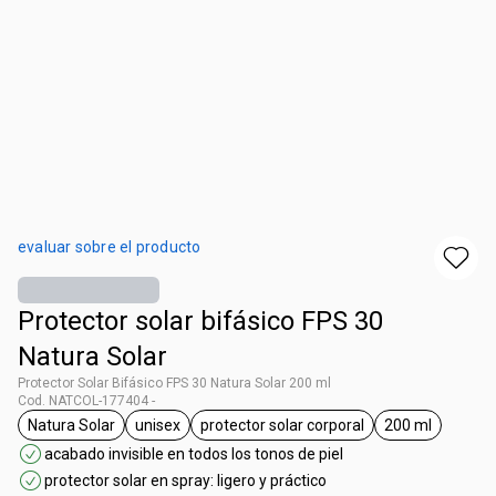
evaluar sobre el producto
Protector solar bifásico FPS 30
Natura Solar
Protector Solar Bifásico FPS 30 Natura Solar 200 ml
Cod. NATCOL-177404 -
Natura Solar
unisex
protector solar corporal
200 ml
general.tag Natura Solar
general.tag unisex
general.tag protector solar cor
general.tag 
acabado invisible en todos los tonos de piel
protector solar en spray: ligero y práctico