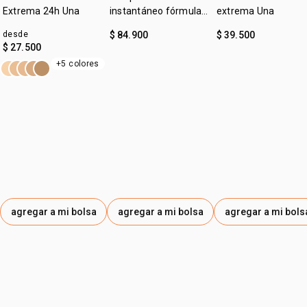
matificar y unificar el tono de tu piel. úsalo encima de la
Extrema 24h Una
instantáneo fórmula
extrema Una
base o corrector para sellar y garantizar una mayor
gel Una
desde
$ 84.900
$ 39.500
duración a tu look
$ 27.500
+5 colores
agregar a mi bolsa
agregar a mi bolsa
agregar a mi bols