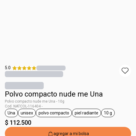
5.0
Polvo compacto nude me Una
Polvo compacto nude me Una - 10g
Cod. NATCOL-116404 -
Una
unisex
polvo compacto
piel radiante
10 g
general.tag Una
general.tag unisex
general.tag polvo compacto
general.tag piel radiante
general.tag 10
$ 112.500
agregar a mi bolsa