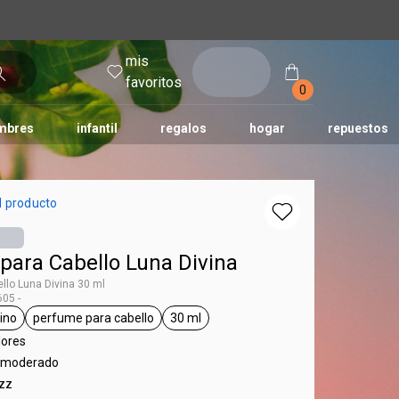
mis
entrar
favoritos
0
mbres
infantil
regalos
hogar
repuestos
tododia
una
humor
l producto
para Cabello Luna Divina
llo Luna Divina 30 ml
05 -
ino
perfume para cabello
30 ml
 Luna
eneral.tag femenino
general.tag perfume para cabello
general.tag 30 ml
lores
al moderado
izz