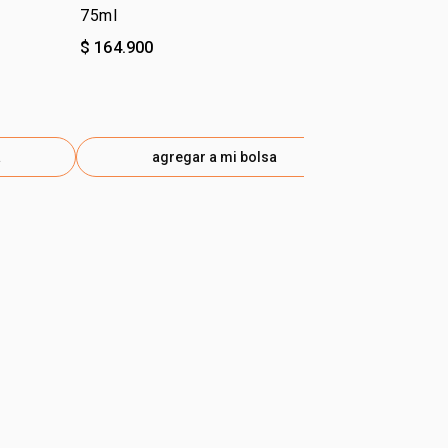
75ml
Atitude 50m
$ 164.900
$ 179.900
a
agregar a mi bolsa
ag