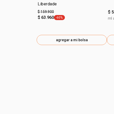
Liberdade
$ 159.900
$ 
$ 63.960
-60%
ml 
general.tag -60%
agregar a mi bolsa