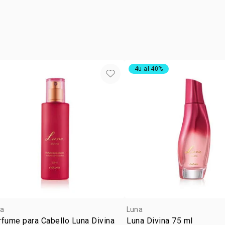
POLYGLYCER
GERANIOL, 
CITRAL, DE
4-HYDROXY
4u al 40%
a
Luna
fume para Cabello Luna Divina
Luna Divina 75 ml