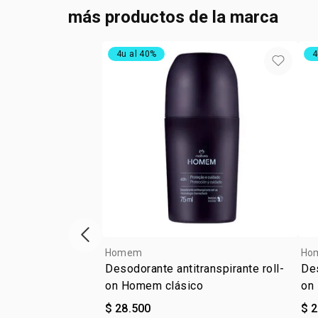
más productos de la marca
4u al 40%
4
ítem anterior
Homem
Ho
Desodorante antitranspirante roll-
Des
on Homem clásico
on
$ 28.500
$ 