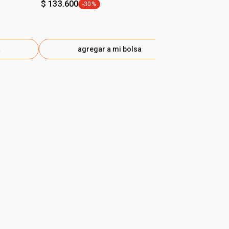
$ 133.600
-30%
general.tag -30%
a
agregar a mi bolsa
ag