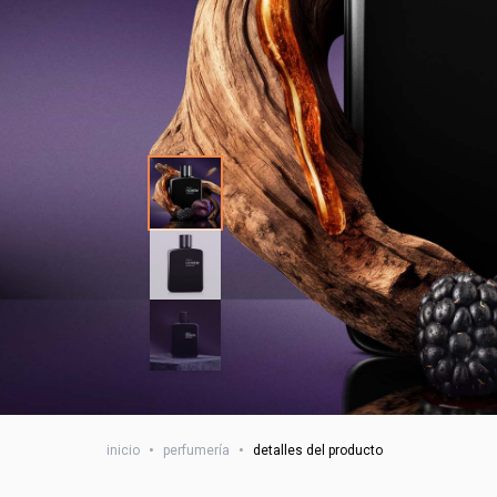
inicio
•
perfumería
•
detalles del producto