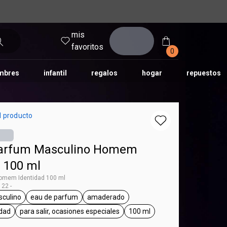
mis
entrar
favoritos
0
mbres
infantil
regalos
hogar
repuestos
tododia
una
humor
l producto
Parfum Masculino Homem
d 100 ml
omem Identidad 100 ml
22 -
culino
eau de parfum
amaderado
ag Homem
general.tag masculino
general.tag eau de parfum
general.tag amaderado
dad
para salir, ocasiones especiales
100 ml
al.tag Homem Identidad
general.tag para salir, ocasiones especiales
general.tag 100 ml