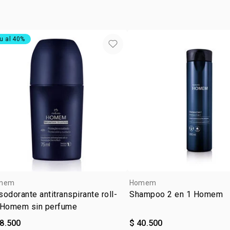
pachulí
edad s
no cont
u al 40%
cruelty
ocasió
tipo de
subfam
textur
zona d
mem
Homem
odorante antitranspirante roll-
Shampoo 2 en 1 Homem
 Homem sin perfume
28.500
$ 40.500