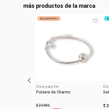
más productos de la marca
lanzamiento
e
ítem anterior
Creer para Ver
Cre
Pulsera de Charms
Set
$ 24.900
$ 