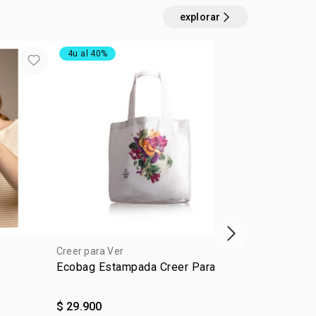
explorar
4u al 40%
próximo item
Creer para Ver
Creer para Ve
Ecobag Estampada Creer Para Ver
Block de an
Ver
$ 29.900
$ 22.900