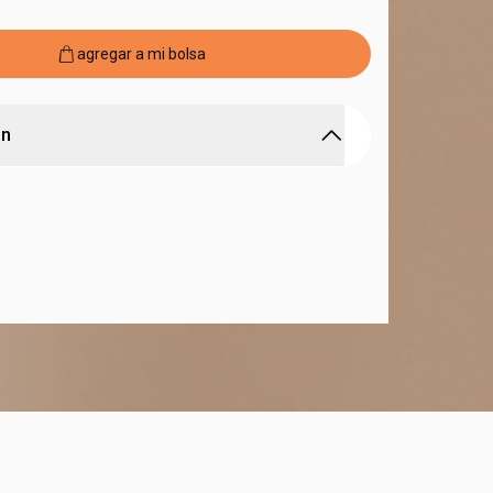
agregar a mi bolsa
ón
 impacto.
 lo recaudado se invierte para mejorar la
el país
argo: 50 cm x alto 50 cm
n de materiales: 94,5% poliéster y 5,5% elastano.