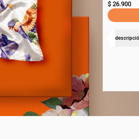
$ 26.900
descripci
regalo con
• el 100% de
educación d
• medidas: l
• composició