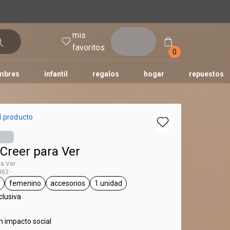
mis
entrar
favoritos
0
mbres
infantil
regalos
hogar
repuestos
tododia
una
humor
l producto
Creer para Ver
ra Ver
62 -
femenino
accesorios
1 unidad
.tag Creer para Ver
general.tag femenino
general.tag accesorios
general.tag 1 unidad
lusiva
n impacto social