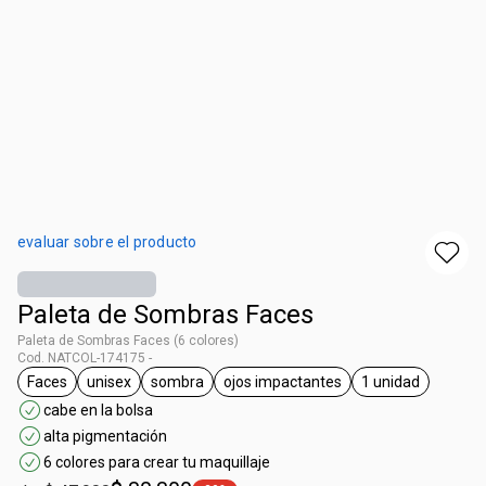
evaluar sobre el producto
Paleta de Sombras Faces
Paleta de Sombras Faces (6 colores)
Cod. NATCOL-174175 -
Faces
unisex
sombra
ojos impactantes
1 unidad
general.tag Faces
general.tag unisex
general.tag sombra
general.tag ojos impactantes
general.tag 1
cabe en la bolsa
alta pigmentación
6 colores para crear tu maquillaje