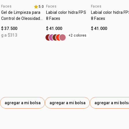
Faces
Faces
Faces
5.0
4u al 40%
4u al 40%
Gel de Limpieza para
Labial color hidra FPS
Labial color hidra F
Control de Oleosidad
8 Faces
8 Faces
Faces
$ 37.500
$ 41.000
$ 41.000
g a $313
+2 colores
agregar a mi bolsa
agregar a mi bolsa
agregar a mi bols