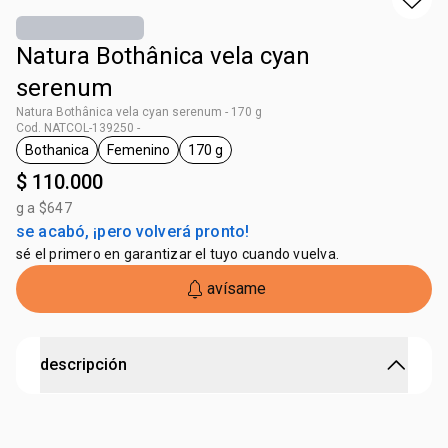
Natura Bothânica vela cyan
serenum
Natura Bothânica vela cyan serenum - 170 g
Cod. NATCOL-139250 -
Bothanica
Femenino
170 g
general.tag Bothanica
general.tag Femenino
general.tag 170 g
$ 110.000
g a $647
se acabó, ¡pero volverá pronto!
sé el primero en garantizar el tuyo cuando vuelva.
avísame
descripción
Bienestar para su hogar y cuerpo.
Enciende la Vela Natura Bothânica y crea un ambiente