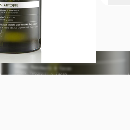
Bienestar p
Vincula los
inolvidables
línea Bothâ
momentos de
y con sus es
crueldad Ve
quieras per
la cantidad 
de 30 centím
Natura Both
ml.