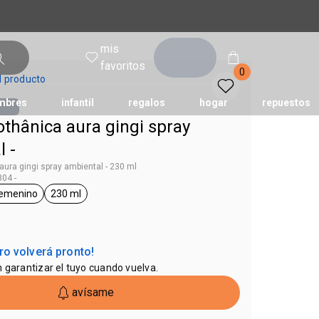
mis
entrar
favoritos
0
l producto
mbres
infantil
regalos
hogar
repuestos
thânica aura gingi spray
 -
tododia
una
humor
aura gingi spray ambiental - 230 ml
04 -
emenino
230 ml
ag Bothanica
general.tag Femenino
general.tag 230 ml
ro volverá pronto!
n garantizar el tuyo cuando vuelva.
avísame