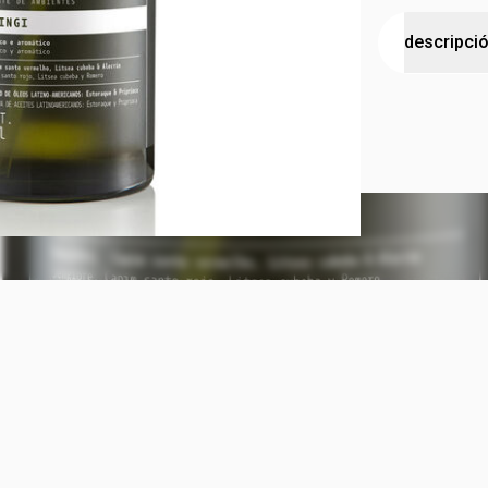
descripci
Bienestar p
Transforma t
con el Spray
Bothânica. 
sensorial di
ambiente y r
recarga Lib
el ambiente 
perfume seg
distancia m
el uso de la
experiencia.