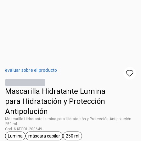
evaluar sobre el producto
Mascarilla Hidratante Lumina
para Hidratación y Protección
Antipolución
Mascarilla Hidratante Lumina para Hidratación y Protección Antipolución
250 ml
Cod. NATCOL-200649 -
Lumina
máscara capilar
250 ml
general.tag Lumina
general.tag máscara capilar
general.tag 250 ml