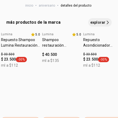
•
resultados científicamente comprobados desde la
vegano
veces
por semana.
primera aplicación*
inicio
•
aniversario
•
detalles del producto
:
tipo de tratamiento
hidratación y protección
•
tratamiento para cabellos deshidratados, con aspecto
antipolución
seco y daños leves.
*beneficios comprobados con el uso de la línea completa.
más productos de la marca
explorar
Lumina
Lumina
Lumina
5.0
5.0
Repuesto Shampoo
Shampoo
Repuesto
Lumina Restauración
restauración
Acondicionador
y Liso Prolongado
restauración y lisos
Lumina Restauració
$ 33.500
$ 40.500
$ 33.500
prolongados cabello
y Liso Prolongado
$ 23.500
$ 23.500
-30%
-30%
ml a $135
general.tag -30%
general.tag
liso y alisado
ml a $112
ml a $112