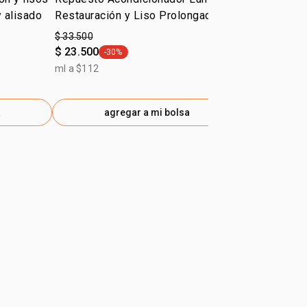
y alisado
Restauración y Liso Prolongado
Lumina 300
$ 33.500
$ 42.900
$ 23.500
-30%
ml a $143
general.tag -30%
ml a $112
a
agregar a mi bolsa
ag