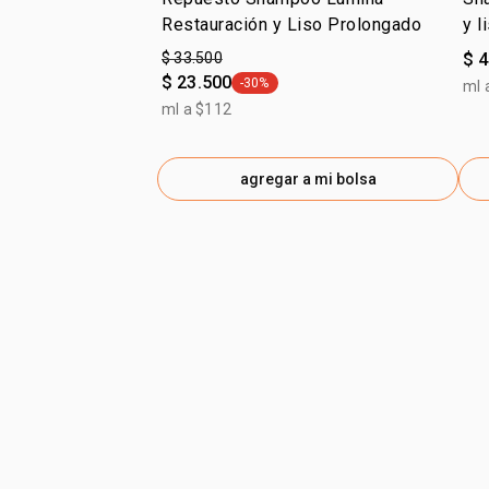
Restauración y Liso Prolongado
y l
ali
$ 33.500
$ 
$ 23.500
-30%
ml 
general.tag -30%
ml a $112
agregar a mi bolsa