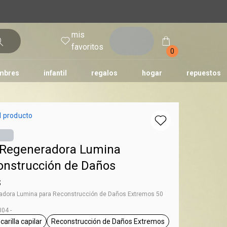
mis
entrar
favoritos
0
mbres
infantil
regalos
hogar
repuestos
tododia
una
humor
l producto
Regeneradora Lumina
onstrucción de Daños
s
dora Lumina para Reconstrucción de Daños Extremos 50
04 -
arilla capilar
Reconstrucción de Daños Extremos
g Lumina
general.tag mascarilla capilar
general.tag Reconstrucción de Daño