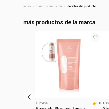
inicio
•
nuestros productos
•
detalles del producto
más productos de la marca
ítem anterior
Lumina
5.0
Lu
Repuesto Shampoo Lumina
Sha