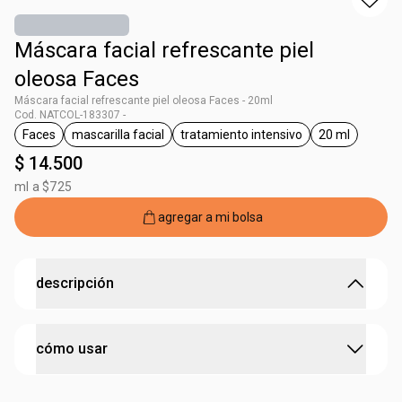
Máscara facial refrescante piel
oleosa Faces
Máscara facial refrescante piel oleosa Faces - 20ml
Cod. NATCOL-183307 -
Faces
mascarilla facial
tratamiento intensivo
20 ml
general.tag Faces
general.tag mascarilla facial
general.tag tratamiento inte
general.tag
$ 14.500
ml a $725
agregar a mi bolsa
descripción
Hidratación intensiva para una piel suave, luminosa y
cómo usar
visiblemente revitalizada.
la Mascarilla Facial Hidratante Pre Make Faces actúa en 15
minutos y favorece una hidratación intensa. Su fórmula
paso 1 con la piel limpia y completamente seca, coloca la