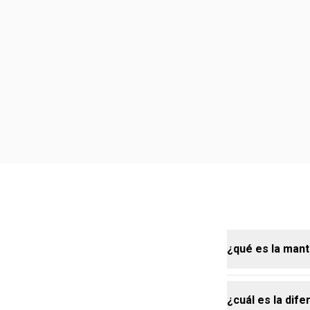
¿qué es la mant
¿cuál es la dif
la mantequill