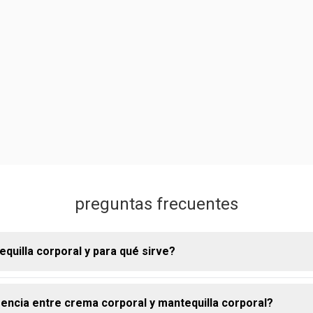
preguntas frecuentes
equilla corporal y para qué sirve?
erencia entre crema corporal y mantequilla corporal?
a corporal o Body Butter es una crema ultra nutritiva, más densa