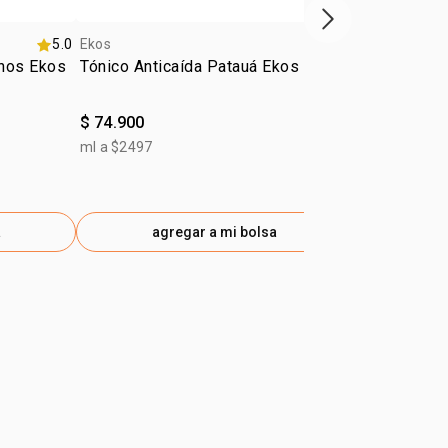
próximo item
5.0
Ekos
4.8
Ekos
anos Ekos
Tónico Anticaída Patauá Ekos 30ml
Kit Ekos ma
$ 74.900
$ 98.800
$ 49.400
-50
ml a $2497
gen
a
agregar a mi bolsa
ag