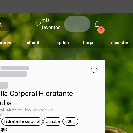
mis
entrar
favoritos
0
mbres
infantil
regalos
hogar
repuestos
tododia
una
humor
la Corporal Hidratante
uuba
ral Hidratante Ekos Ucuuba 200g
1 -
hidratante corporal
Ucuuba
200 g
 Ekos
eral.tag unisex
general.tag hidratante corporal
general.tag Ucuuba
general.tag 200 g
aque