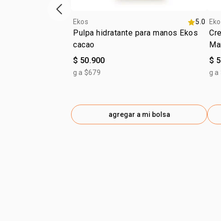
ítem anterior
Ekos
5.0
Eko
Pulpa hidratante para manos Ekos
Cr
cacao
Ma
$ 50.900
$ 
g a $679
g a
agregar a mi bolsa