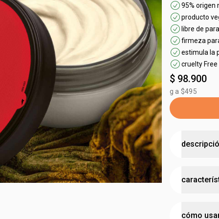
95% origen 
producto v
libre de par
firmeza para
estimula la 
cruelty Free
$ 98.900
g a $495
descripci
100% más fi
caracterís
antiflacide
•
mantequilla
colágeno y 
contien
•
textura cr
cómo usa