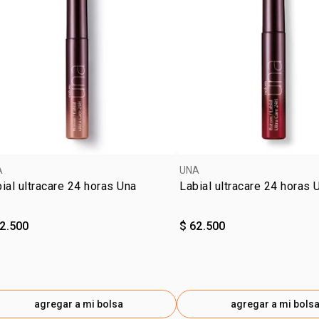
Textura lige
Ideal para to
Modo de u
Aplicar dire
durante el d
antes del ma
A
UNA
ial ultracare 24 horas Una
Labial ultracare 24 horas 
Contenido:
7 ml
62.500
$ 62.500
Las imágene
posición fr
indicado en
agregar a mi bolsa
agregar a mi bols
Sobre la ma