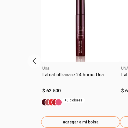
ítem anterior
Una
UN
Labial ultracare 24 horas Una
Lab
$ 62.500
$ 
+3 colores
agregar a mi bolsa