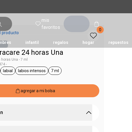
mis
entrar
favoritos
0
l producto
mbres
infantil
regalos
hogar
repuestos
tracare 24 horas Una
4 horas Una - 7 ml
74 -
tododia
una
humor
labial
labios intensos
7 ml
Una
ral.tag unisex
general.tag labial
general.tag labios intensos
general.tag 7 ml
agregar a mi bolsa
ón
ensamente y protege los labios durante todo el