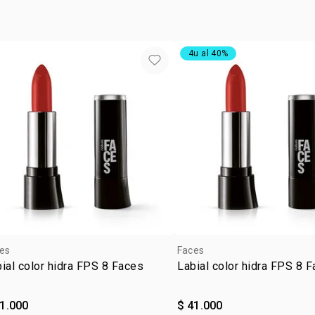
4u al 40%
es
Faces
ial color hidra FPS 8 Faces
Labial color hidra FPS 8 
41.000
$ 41.000