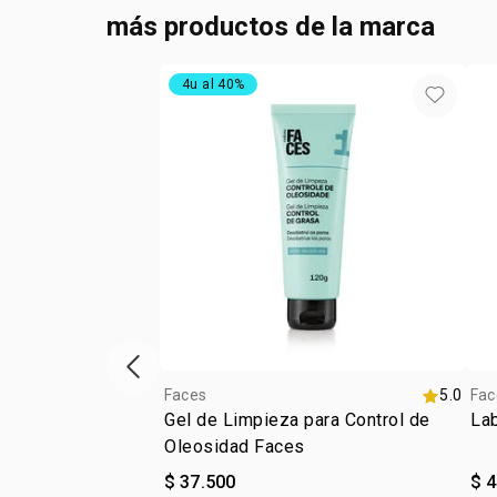
más productos de la marca
4u al 40%
ítem anterior
Faces
5.0
Fac
Gel de Limpieza para Control de
Lab
Oleosidad Faces
$ 37.500
$ 