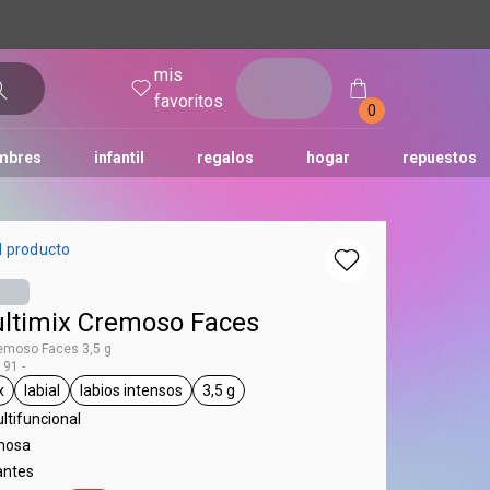
mis
entrar
favoritos
0
mbres
infantil
regalos
hogar
repuestos
tododia
una
humor
l producto
ultimix Cremoso Faces
remoso Faces 3,5 g
91 -
x
labial
labios intensos
3,5 g
 Faces
neral.tag unisex
general.tag labial
general.tag labios intensos
general.tag 3,5 g
ltifuncional
mosa
antes