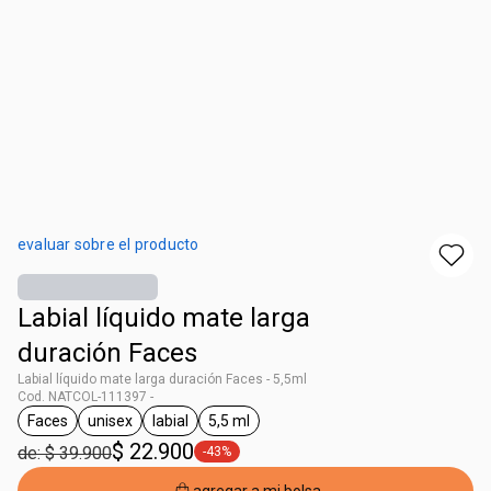
evaluar sobre el producto
Labial líquido mate larga
duración Faces
Labial líquido mate larga duración Faces - 5,5ml
Cod. NATCOL-111397 -
Faces
unisex
labial
5,5 ml
general.tag Faces
general.tag unisex
general.tag labial
general.tag 5,5 ml
$ 22.900
de: $ 39.900
-43%
general.tag -43%