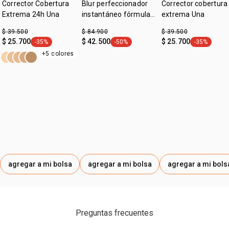
Corrector Cobertura
Blur perfeccionador
Corrector cobertura
resistente al agua
Extrema 24h Una
instantáneo fórmula
extrema Una
gel Una
:
zona de aplicación
lábios
$ 39.500
$ 84.900
$ 39.500
$ 25.700
$ 42.500
$ 25.700
-35%
-50%
-35%
general.tag -35%
general.tag -50%
general.tag
+5 colores
agregar a mi bolsa
agregar a mi bolsa
agregar a mi bols
Preguntas frecuentes