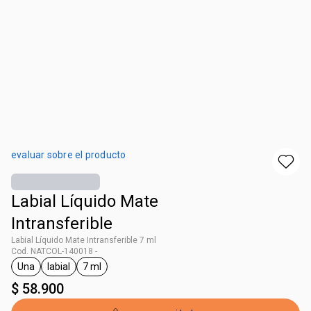
evaluar sobre el producto
Labial Líquido Mate
Intransferible
Labial Líquido Mate Intransferible 7 ml
Cod. NATCOL-140018 -
Una
labial
7 ml
general.tag Una
general.tag labial
general.tag 7 ml
$ 58.900