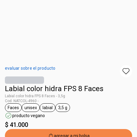
evaluar sobre el producto
Labial color hidra FPS 8 Faces
Labial color hidra FPS 8 Faces - 3,5g
Cod. NATCOL-4960 -
Faces
unisex
labial
3,5 g
general.tag Faces
general.tag unisex
general.tag labial
general.tag 3,5 g
producto vegano
$ 41.000
agregar a mi bolsa