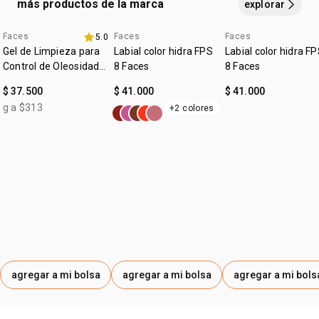
más productos de la marca
explorar
METHOXYCINNAMATE, ORYZA SATIVA BRAN
CERA,THEOBROMA CACAO SEED BUTTER,
Faces
Faces
Faces
5.0
4u al 40%
4u al 40%
AROMA,TOCOPHEROL, ASCORBYL PALMITATE,
Gel de Limpieza para
Labial color hidra FPS
Labial color hidra F
SOLANUM LYCOPERSICUM FRUIT/LEAF/STEM EXTRACT,
Control de Oleosidad
8 Faces
8 Faces
Faces
LECITHIN, GLYCERYL STEARATE, BHT, GLYCERYL OLEATE,
$ 37.500
$ 41.000
$ 41.000
CITRIC ACID, HEXYL CINNAMAL, LINALOOL, CITRONELLOL,
g a $313
+2 colores
LIMONENE. PODE CONTER/PUEDE CONTENER: CI 77891, CI
45410, CI 77491, CI 15850, CI 77499, ALUMINUM
HYDROXIDE, CI 17200, CI 12085, CI 77492, CI 19140, CI
42090, ALUMINA, GLYCERIN.
agregar a mi bolsa
agregar a mi bolsa
agregar a mi bols