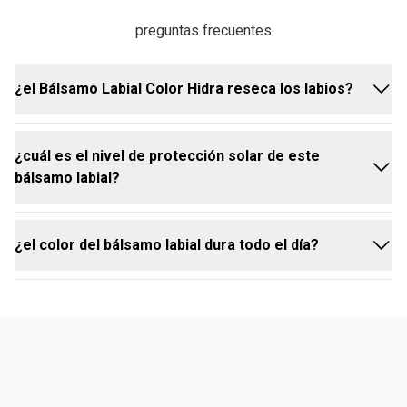
preguntas frecuentes
¿el Bálsamo Labial Color Hidra reseca los labios?
¿cuál es el nivel de protección solar de este
no. su fórmula ha sido desarrollada para mantener
bálsamo labial?
los labios humectados y cómodos durante el uso,
previniendo la resequedad.
¿el color del bálsamo labial dura todo el día?
el producto ofrece FPS 8, brindando una protección
básica contra los rayos UV.
sí, el Bálsamo Labial Color Hidra ofrece una
cobertura vibrante y de larga duración. vuelve a
aplicar según sea necesario para mantener el color
intenso durante todo el día.