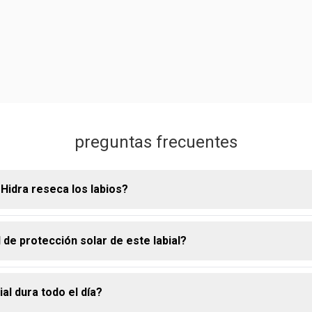
preguntas frecuentes
 Hidra reseca los labios?
l de protección solar de este labial?
a está desarrollada para mantener los labios hidratados y cómod
ndo la resequedad.
ial dura todo el día?
ece FPS 8, proporcionando una protección básica contra los rayos 