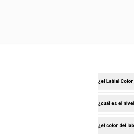
¿el Labial Color
¿cuál es el nive
no, la fórmul
uso, previnie
¿el color del lab
el labial ofr