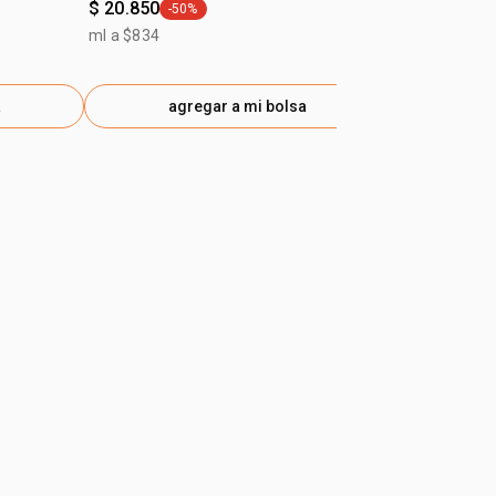
$ 20.850
-50%
general.tag -50%
ml a $834
a
agregar a mi bolsa
ag