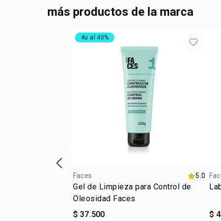
más productos de la marca
4u al 40%
ítem anterior
Faces
5.0
Fac
Gel de Limpieza para Control de
Lab
Oleosidad Faces
$ 37.500
$ 