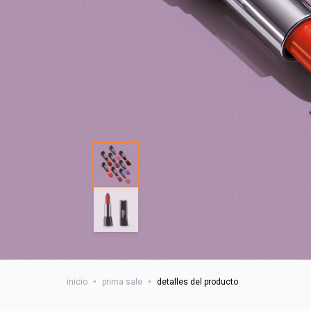
inicio
•
prima sale
•
detalles del producto