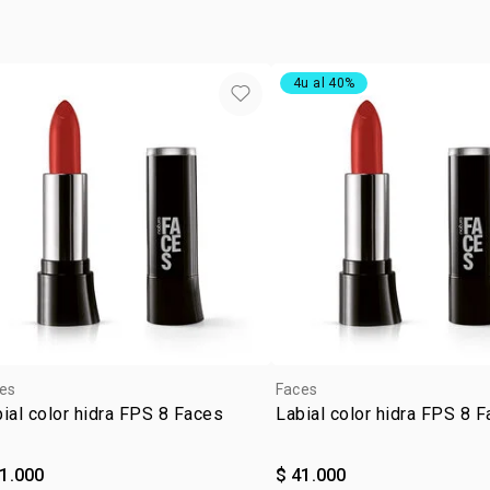
CERA,THEO
AROMA,TOC
LYCOPERSIC
4u al 40%
GLYCERYL S
HEXYL CINN
PODE CONTE
77491, CI 1
CI 12085, C
es
Faces
ial color hidra FPS 8 Faces
Labial color hidra FPS 8 
41.000
$ 41.000