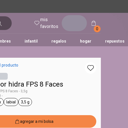
mis
entrar
favoritos
0
mbres
infantil
regalos
hogar
repuestos
tododia
una
humor
l producto
lor hidra FPS 8 Faces
 FPS 8 Faces - 3,5g
 -
x
labial
3,5 g
 Faces
neral.tag unisex
general.tag labial
general.tag 3,5 g
agregar a mi bolsa