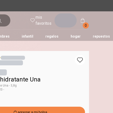
mis
entrar
favoritos
0
mbres
infantil
regalos
hogar
repuestos
tododia
una
humor
 hidratante Una
te Una - 3,8g
0 -
Una
al.tag labial
agregar a mi bolsa