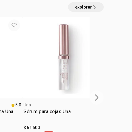
explorar
4u al 40%
próximo item
5.0
Una
Una
ma Una
Sérum para cejas Una
Corrector C
Una
$ 61.500
$ 39.500