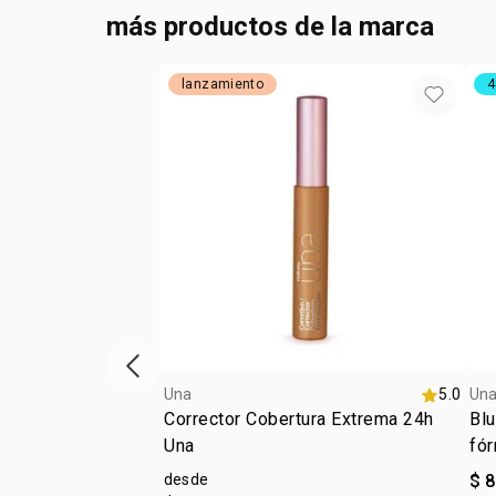
más productos de la marca
lanzamiento
4
ítem anterior
Una
5.0
Un
Corrector Cobertura Extrema 24h
Blu
Una
fór
desde
$ 