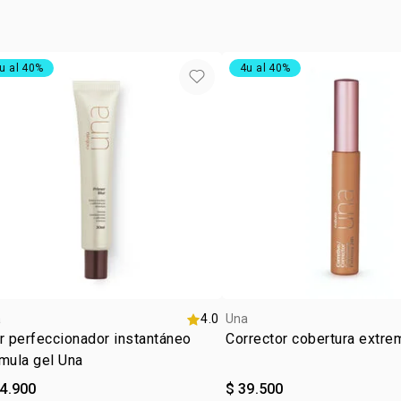
u al 40%
4u al 40%
a
4.0
Una
r perfeccionador instantáneo
Corrector cobertura extre
mula gel Una
84.900
$ 39.500