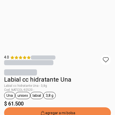
4.0
Labial cc hidratante Una
Labial cc hidratante Una - 3,8g
Cod. NATCOL-92520 -
Una
unisex
labial
3,8 g
general.tag Una
general.tag unisex
general.tag labial
general.tag 3,8 g
$ 61.500
agregar a mi bolsa