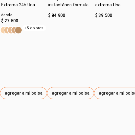
• acabado cremoso.
Extrema 24h Una
instantáneo fórmula
extrema Una
gel Una
desde
$ 84.900
$ 39.500
$ 27.500
+5 colores
agregar a mi bolsa
agregar a mi bolsa
agregar a mi bols