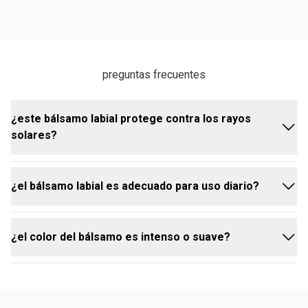
preguntas frecuentes
¿este bálsamo labial protege contra los rayos
solares?
¿el bálsamo labial es adecuado para uso diario?
sí, el Bálsamo Labial CC Hidratante Una cuenta con
FPS 25, protegiendo los labios de los daños
causados por los rayos UV.
¿el color del bálsamo es intenso o suave?
sí, gracias a su fórmula hidratante y protección solar,
el Bálsamo Labial CC Hidratante Una es ideal para el
uso diario, manteniendo los labios saludables y
hermosos.
el Bálsamo Labial CC Hidratante Una ofrece una