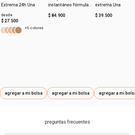
• acabado cremoso.
Extrema 24h Una
instantáneo fórmula
extrema Una
gel Una
desde
$ 84.900
$ 39.500
$ 27.500
+5 colores
agregar a mi bolsa
agregar a mi bolsa
agregar a mi bols
preguntas frecuentes