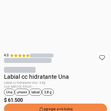
4.0
Labial cc hidratante Una
Labial cc hidratante Una - 3,8g
Cod. NATCOL-92520 -
Una
unisex
labial
3,8 g
general.tag Una
general.tag unisex
general.tag labial
general.tag 3,8 g
$ 61.500
agregar a mi bolsa