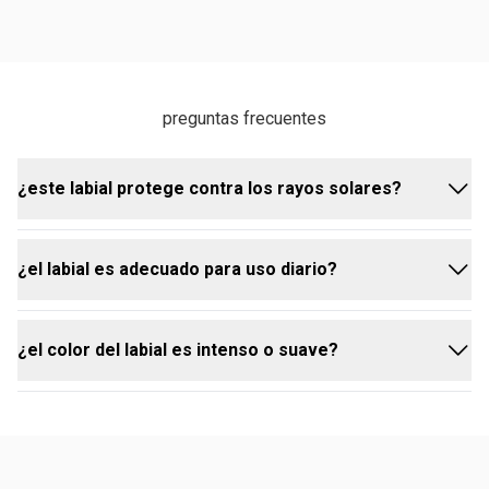
preguntas frecuentes
¿este labial protege contra los rayos solares?
¿el labial es adecuado para uso diario?
sí, el Labial CC Hidratante Una cuenta con FPS 25,
que protege los labios de los daños causados por
los rayos UV.
¿el color del labial es intenso o suave?
sí, con su fórmula hidratante y protección solar, el
Labial CC Hidratante Una es ideal para uso diario,
manteniendo los labios saludables y bonitos.
el Labial CC Hidratante Una ofrece una cobertura
media, realzando el color natural de los labios con