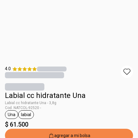
4.0
Labial cc hidratante Una
Labial cc hidratante Una - 3,8g
Cod. NATCOL-92520 -
Una
labial
general.tag Una
general.tag labial
$ 61.500
agregar a mi bolsa