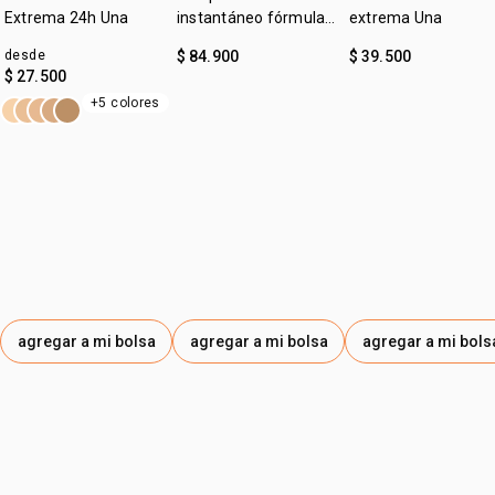
• acabado cremoso.
Extrema 24h Una
instantáneo fórmula
extrema Una
gel Una
desde
$ 84.900
$ 39.500
$ 27.500
+5 colores
agregar a mi bolsa
agregar a mi bolsa
agregar a mi bols