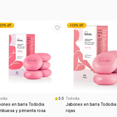
aplica la cr
contiene
masajea has
1 crema hid
2 jabones m
20% off
+20% off
odia
5.0
Tododia
bones en barra Tododia
Jabones en barra Tododia 
mbuesa y pimienta rosa
rojas