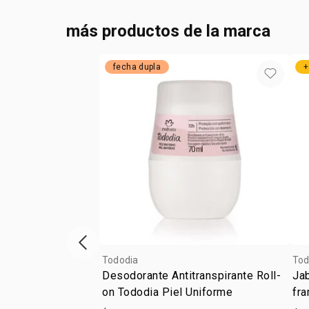
más productos de la marca
fecha dupla
+
ítem anterior
Tododia
Tod
Desodorante Antitranspirante Roll-
Ja
on Tododia Piel Uniforme
fra