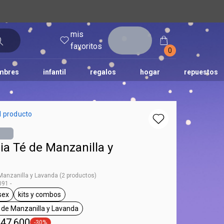
mis
entrar
favoritos
0
mbres
infantil
regalos
hogar
repuestos
tododia
una
humor
l producto
ia Té de Manzanilla y
 Manzanilla y Lavanda (2 productos)
91 -
sex
kits y combos
g Tododia
general.tag unisex
general.tag kits y combos
 de Manzanilla y Lavanda
general.tag Todanoite - Té de Manzanilla y Lavanda
 47.600
-30%