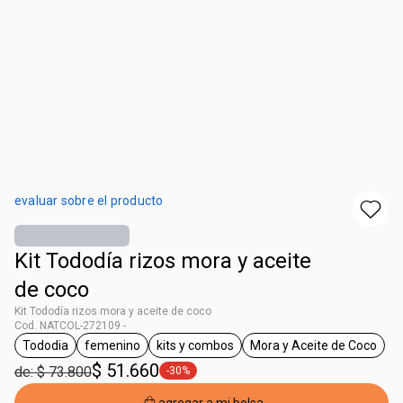
evaluar sobre el producto
Kit Tododía rizos mora y aceite
de coco
Kit Tododía rizos mora y aceite de coco
Cod. NATCOL-272109 -
Tododia
femenino
kits y combos
Mora y Aceite de Coco
general.tag Tododia
general.tag femenino
general.tag kits y combos
general.tag Mor
$ 51.660
de: $ 73.800
-30%
general.tag -30%