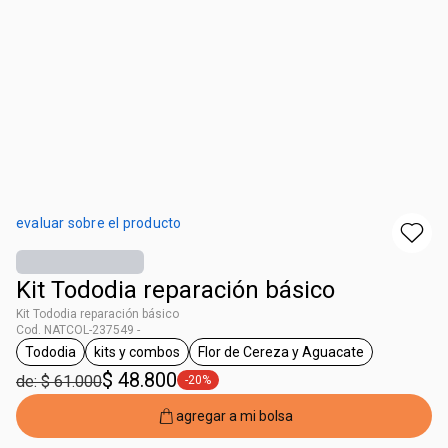
evaluar sobre el producto
Kit Tododia reparación básico
Kit Tododia reparación básico
Cod. NATCOL-237549 -
Tododia
kits y combos
Flor de Cereza y Aguacate
general.tag Tododia
general.tag kits y combos
general.tag Flor de Cerez
$ 48.800
de: $ 61.000
-20%
general.tag -20%
agregar a mi bolsa