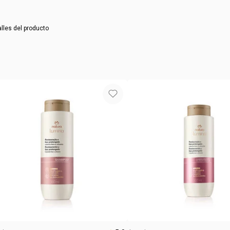
cruelty
paso 1
acondiciona
aplica el s
vegan
cabelludo. e
alles del producto
paso 2
tipo de
aplica el ac
enjuaga.