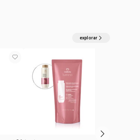
 free
dor 300 ml.
hampoo en el cabello mojado masajeando el cuero
o
njuaga.
:
 tratamiento
fuerza y reparación molecular
ondicionador en el cabello mojado, evitando la raíz.
explorar
próximo item