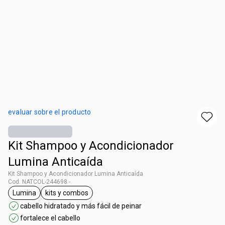
evaluar sobre el producto
Kit Shampoo y Acondicionador
Lumina Anticaída
Kit Shampoo y Acondicionador Lumina Anticaída
Cod. NATCOL-244698 -
Lumina
kits y combos
general.tag Lumina
general.tag kits y combos
cabello hidratado y más fácil de peinar
fortalece el cabello