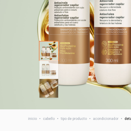
inicio
•
cabello
•
tipo de producto
•
acondicionador
•
det