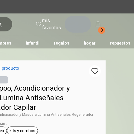
mis
entrar
favoritos
0
mbres
infantil
regalos
hogar
repuestos
tododia
una
humor
l producto
poo, Acondicionador y
Lumina Antiseñales
dor Capilar
ndicionador y Máscara Lumina Antiseñales Regenerador
40 -
sex
kits y combos
g Lumina
eneral.tag unisex
general.tag kits y combos