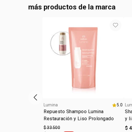
más productos de la marca
ítem anterior
Lumina
5.0
Lu
Repuesto Shampoo Lumina
Sha
Restauración y Liso Prolongado
y l
ali
$ 33.500
$ 