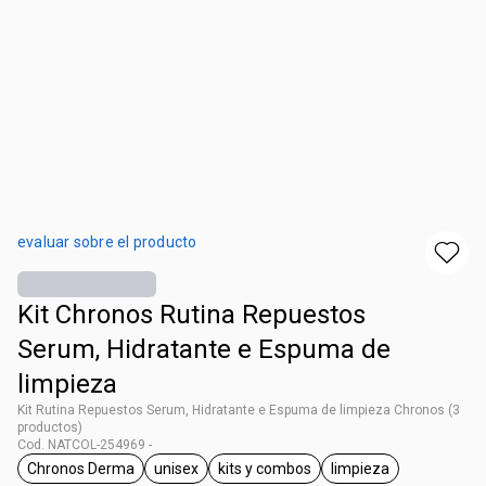
evaluar sobre el producto
Kit Chronos Rutina Repuestos
Serum, Hidratante e Espuma de
limpieza
Kit Rutina Repuestos Serum, Hidratante e Espuma de limpieza Chronos (3
productos)
Cod. NATCOL-254969 -
Chronos Derma
unisex
kits y combos
limpieza
general.tag Chronos Derma
general.tag unisex
general.tag kits y combos
general.tag limpie