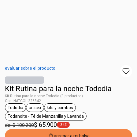
evaluar sobre el producto
Kit Rutina para la noche Tododia
Kit Rutina para la noche Tododia (3 productos)
Cod. NATCOL-226842 -
Tododia
unisex
kits y combos
general.tag Tododia
general.tag unisex
general.tag kits y combos
Todanoite - Té de Manzanilla y Lavanda
general.tag Todanoite - Té de Manzanilla y Lav
$ 65.900
de: $ 100.200
-34%
general.tag -34%
agregar a mi bolsa