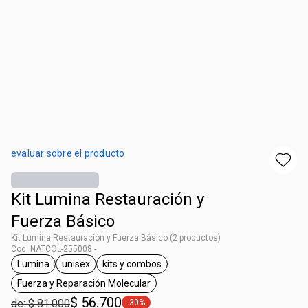
evaluar sobre el producto
Kit Lumina Restauración y
Fuerza Básico
Kit Lumina Restauración y Fuerza Básico (2 productos)
Cod. NATCOL-255008 -
Lumina
unisex
kits y combos
general.tag Lumina
general.tag unisex
general.tag kits y combos
Fuerza y Reparación Molecular
general.tag Fuerza y Reparación Molecular
$ 56.700
de: $ 81.000
-30%
general.tag -30%