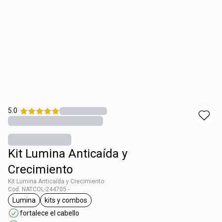
5.0
Kit Lumina Anticaída y
Crecimiento
Kit Lumina Anticaída y Crecimiento
Cod. NATCOL-244705 -
Lumina
kits y combos
general.tag Lumina
general.tag kits y combos
fortalece el cabello