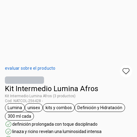
evaluar sobre el producto
Kit Intermedio Lumina Afros
Kit Intermedio Lumina Afros (3 productos)
Cod. NATCOL-256428 -
Lumina
unisex
kits y combos
Definición y Hidratación
general.tag Lumina
general.tag unisex
general.tag kits y combos
general.tag Definic
300 ml cada
general.tag 300 ml cada
definición prolongada con toque disciplinado
linaza y ricino revelan una luminosidad intensa