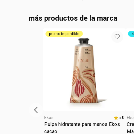
más productos de la marca
promo imperdible
4
ítem anterior
Ekos
5.0
Eko
Pulpa hidratante para manos Ekos
Cr
cacao
Ma