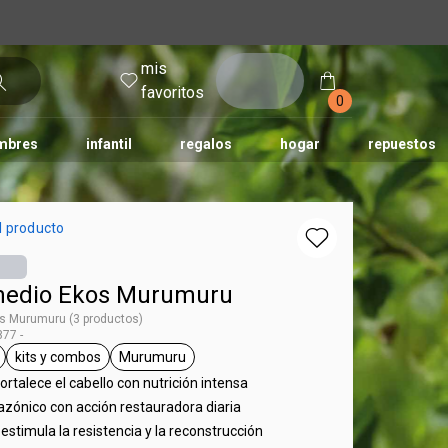
mis
entrar
favoritos
0
mbres
infantil
regalos
hogar
repuestos
tododia
una
humor
l producto
rmedio Ekos Murumuru
os Murumuru (3 productos)
77 -
kits y combos
Murumuru
 Ekos
eral.tag unisex
general.tag kits y combos
general.tag Murumuru
talece el cabello con nutrición intensa
zónico con acción restauradora diaria
 estimula la resistencia y la reconstrucción