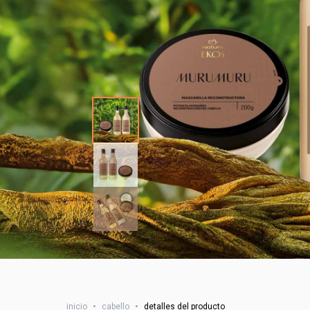
inicio
•
cabello
•
detalles del producto