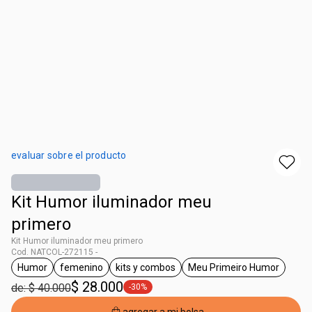
evaluar sobre el producto
Kit Humor iluminador meu
primero
Kit Humor iluminador meu primero
Cod. NATCOL-272115 -
Humor
femenino
kits y combos
Meu Primeiro Humor
general.tag Humor
general.tag femenino
general.tag kits y combos
general.tag Meu 
$ 28.000
de: $ 40.000
-30%
general.tag -30%