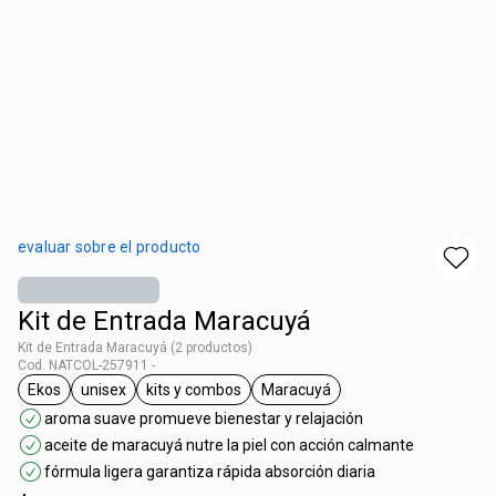
evaluar sobre el producto
Kit de Entrada Maracuyá
Kit de Entrada Maracuyá (2 productos)
Cod. NATCOL-257911 -
Ekos
unisex
kits y combos
Maracuyá
general.tag Ekos
general.tag unisex
general.tag kits y combos
general.tag Maracuyá
aroma suave promueve bienestar y relajación
aceite de maracuyá nutre la piel con acción calmante
fórmula ligera garantiza rápida absorción diaria