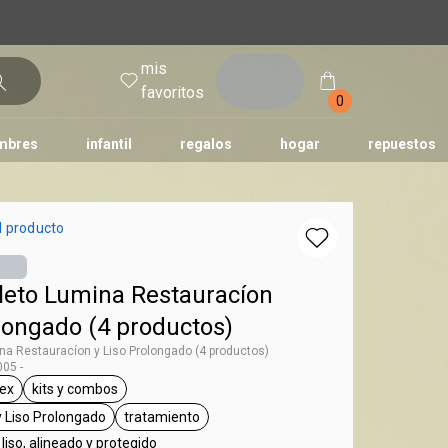
mis
entrar
favoritos
0
mbres
infantil
regalos
hogar
repuestos
tododia
una
humor
l producto
leto Lumina Restauracíon
olongado (4 productos)
na Restauracíon y Liso Prolongado (4 productos)
05 -
sex
kits y combos
g Lumina
eneral.tag unisex
general.tag kits y combos
y Liso Prolongado
tratamiento
general.tag Restauración y Liso Prolongado
general.tag tratamiento
liso, alineado y protegido