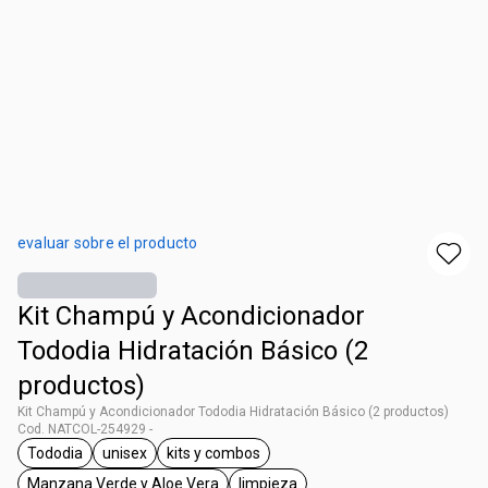
evaluar sobre el producto
Kit Champú y Acondicionador
Tododia Hidratación Básico (2
productos)
Kit Champú y Acondicionador Tododia Hidratación Básico (2 productos)
Cod. NATCOL-254929 -
Tododia
unisex
kits y combos
general.tag Tododia
general.tag unisex
general.tag kits y combos
Manzana Verde y Aloe Vera
limpieza