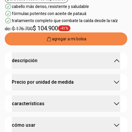
general.tag para salir, ocasiones especiales
cabello más denso, resistente y saludable
fórmulas potentes con aceite de patauá
tratamiento completo que combate la caída desde la raíz
$ 104.900
de: $ 176.700
-41%
general.tag -41%
agregar a mi bolsa
descripción
fuerza Anticaída y crecimiento del cabello
Precio por unidad de medida
•
el shampoo limpia sin agredir el cuero cabelludo con el
poder anticaída del patauá
•
fortalece la fibra capilar
1 Shampoo Patauá 300 ml 1 Acondicionador Patauá
•
prepara el cabello para el ritual de tratamiento capilar
características
300 ml 1 Tónico de crecimiento nocturno Patauá 30
biocosmético anticaída*
ml
•
cabello más fuerte y resistente
•
hecho con aceite de patauá
probado dermatológicamente
cómo usar
•
el acondicionador desenreda el cabello y refuerza la fibra
capilar
tiene repuesto