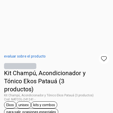
evaluar sobre el producto
Kit Champú, Acondicionador y
Tónico Ekos Patauá (3
productos)
Kit Champú, Acondicionador y Tónico Ekos Patauá (3 productos)
Cod. NATCOL-241241 -
Ekos
unisex
kits y combos
general.tag Ekos
general.tag unisex
general.tag kits y combos
para salir, ocasiones especiales