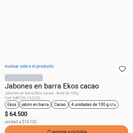
evaluar sobre el producto
Jabones en barra Ekos cacao
Jabones en barra Ekos cacao - 4und de 100g
Cod. NATCOL-162220 -
Ekos
jabón en barra
Cacao
4 unidades de 100 g c/u
general.tag Ekos
general.tag jabón en barra
general.tag Cacao
general.tag 4 unidad
$ 64.500
unidad a $16125
agregar a mi bolsa