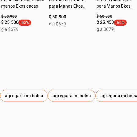
manos Ekos cacao
para Manos Ekos
para Manos Ekos
Maracujá
Castaña
$ 50.900
$ 50.900
$ 50.900
$ 25.500
$ 25.450
-50%
-50%
g a $679
general.tag -50%
general.tag
g a $679
g a $679
agregar a mi bolsa
agregar a mi bolsa
agregar a mi bols