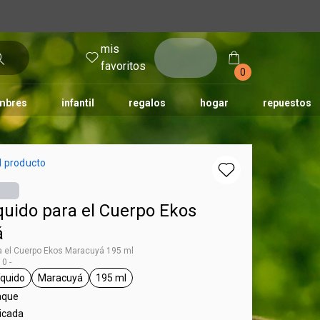
mis
entrar
favoritos
0
mbres
infantil
regalos
hogar
repuestos
tododia
una
humor
l producto
quido para el Cuerpo Ekos
á
a el Cuerpo Ekos Maracuyá 195 ml
0 -
íquido
Maracuyá
195 ml
 Ekos
general.tag jabón líquido
general.tag Maracuyá
general.tag 195 ml
aque
licada