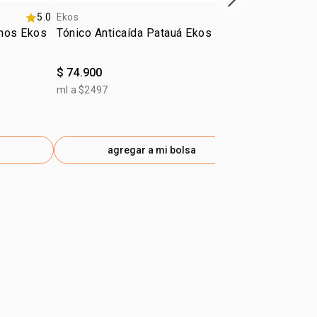
próximo item
5.0
Ekos
4.8
Ekos
anos Ekos
Tónico Anticaída Patauá Ekos 30ml
Kit Ekos ma
$ 74.900
$ 98.800
$ 49.400
-50
ml a $2497
gen
a
agregar a mi bolsa
ag