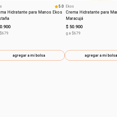
s
5.0
Ekos
ema Hidratante para Manos Ekos
Crema Hidratante para M
staña
Maracujá
50.900
$ 50.900
 $679
g a $679
agregar a mi bolsa
agregar a mi bols