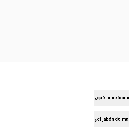
¿qué beneficios 
¿el jabón de ma
el jabón líqu
con múltiples 