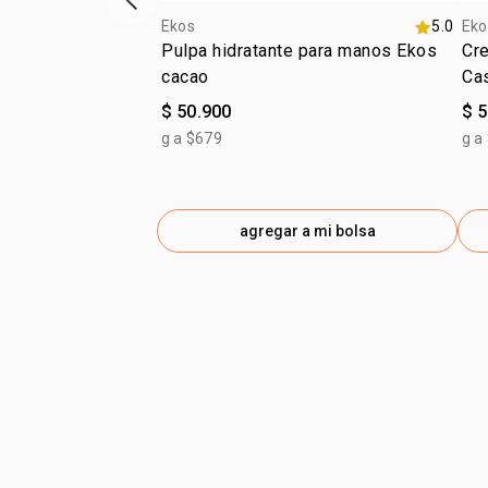
ítem anterior
Ekos
5.0
Eko
Pulpa hidratante para manos Ekos
Cr
cacao
Ca
$ 50.900
$ 
g a $679
g a
agregar a mi bolsa