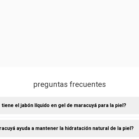
preguntas frecuentes
tiene el jabón líquido en gel de maracuyá para la piel?
racuyá ayuda a mantener la hidratación natural de la piel?
ido en gel de maracuyá ofrece una experiencia de limpieza suave 
beneficios para el cuidado diario: