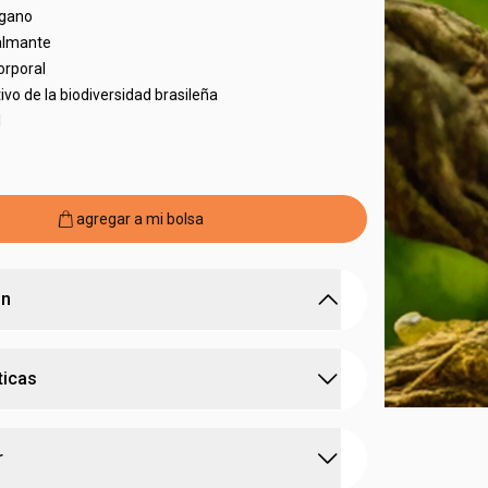
egano
almante
orporal
ivo de la biodiversidad brasileña
l
agregar a mi bolsa
ón
emente y perfuma con la fragancia relajante de
ticas
a hidratación
natural de la piel
do perfumado para usar en el baño
:
e activo
maracuyá
aceite bruto de maracuyá
, rico en ácidos grasos
r
:
e bioactivo
maracuyá