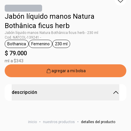
Jabón líquido manos Natura
Bothânica ficus herb
Jabón líquido manos Natura Bothânica ficus herb - 230 ml
Cod. NATCOL-139241 -
Bothanica
Femenino
230 ml
general.tag Bothanica
general.tag Femenino
general.tag 230 ml
$ 79.000
ml a $343
agregar a mi bolsa
descripción
Limpieza y frescura.
El Jabón Líquido de Manos Natura Bothânica limpia sin
inicio
•
nuestros productos
•
detalles del producto
resecar la piel y perfuma las manos con una fragancia
fresca y deliciosa. Es ideal para combinar con otros