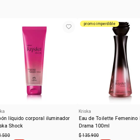
promo imperdible
ska
Kriska
ón líquido corporal iluminador
Eau de Toilette Femenino 
iska Shock
Drama 100ml
1.500
$ 135.900