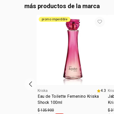
más productos de la marca
promo imperdible
ítem anterior
Kriska
4.3
Kri
Eau de Toilette Femenino Kriska
Jab
Shock 100ml
Kr
$ 135.900
$ 3