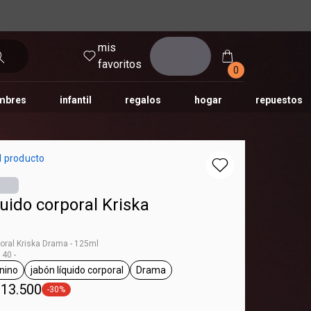
mis
entrar
favoritos
0
mbres
infantil
regalos
hogar
repuestos
tododia
una
humor
l producto
uido corporal Kriska
poral Kriska Drama - 125ml
40 -
nino
jabón líquido corporal
Drama
 Kriska
general.tag femenino
general.tag jabón líquido corporal
general.tag Drama
 13.500
-30%
general.tag -30%