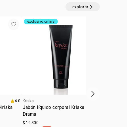
explorar
exclusivo online
exclusivo on
próximo item
4.0
Kriska
Kriska
Kriska
Jabón líquido corporal Kriska
Jabón líquid
Drama
$ 19.300
$ 26.200