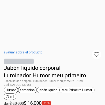
evaluar sobre el producto
Jabón líquido corporal
iluminador Humor meu primeiro
Jabón líquido corporal iluminador Humor meu primeiro - 75ml
Cod. NATCOL-139961 -
Humor
femenino
jabón líquido
Meu Primeiro Humor
general.tag Humor
general.tag femenino
general.tag jabón líquido
general.tag Meu P
75 ml
general.tag 75 ml
$ 16.000
de: $ 20.000
-20%
general.tag -20%