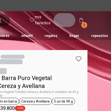
mis
entrar
favoritos
0
mbres
infantil
regalos
hogar
repuestos
tododia
una
humor
 Barra Puro Vegetal
Cereza y Avellana
ro Vegetal Tododia Cereza y Avellana 5 unidades de 90 g
0 -
ón en barra
Cereza y Avellana
5 un de 90 g
g Tododia
general.tag jabón en barra
general.tag Cereza y Avellana
general.tag 5 un de 90 g
 39.800
-15%
general.tag -15%