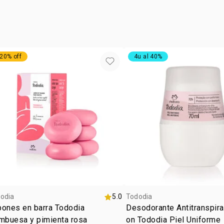
TITANIUM D
SODIUM ARA
ACID, HEXY
TETRASODIU
20% off
4u al 40%
odia
5.0
Tododia
bones en barra Tododia
Desodorante Antitranspira
mbuesa y pimienta rosa
on Tododia Piel Uniforme