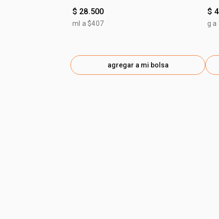
$ 28.500
$ 
ml a $407
g a
agregar a mi bolsa