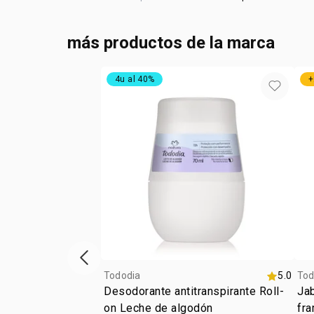
más productos de la marca
4u al 40%
+
ítem anterior
Tododia
5.0
Tod
Desodorante antitranspirante Roll-
Ja
on Leche de algodón
fra