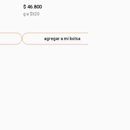
$ 46.800
$ 91.000
$ 63.700
-30
g a $520
gen
a
agregar a mi bolsa
ag